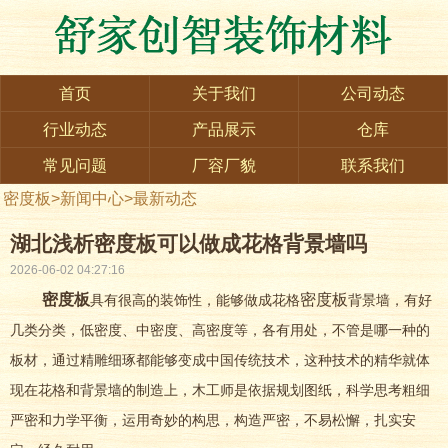
首页
关于我们
公司动态
行业动态
产品展示
仓库
常见问题
厂容厂貌
联系我们
密度板
>
新闻中心
>
最新动态
湖北浅析密度板可以做成花格背景墙吗
2026-06-02 04:27:16
密度板
密度板
具有很高的装饰性，能够做成花格
背景墙，有好
几类分类，低密度、中密度、高密度等，各有用处，不管是哪一种的
板材，通过精雕细琢都能够变成中国传统技术，这种技术的精华就体
现在花格和背景墙的制造上，木工师是依据规划图纸，科学思考粗细
严密和力学平衡，运用奇妙的构思，构造严密，不易松懈，扎实安