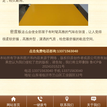
定，经久耐用。
密度板
这么会使全部屋子有时髦高雅的气味在弥漫，让人觉得
很柔软舒服，高雅外型，潇洒的气质，给您最舒服的歇息空间。
点击免费电话咨询:13371563040
本站所有字体和图片和内容来源于网络，版权归原创作者或原公司所有如
果您认为我们侵犯了您的版权，请告知，我们将立即删除 鲁ICP备
2024101521号
电话:13371563040 手机:13371563040
地址:山东省临沂市兰山区工业园区12号
网站首页
一键拨号
联系我们
关于我们