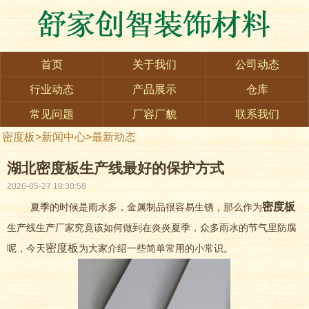
首页
关于我们
公司动态
行业动态
产品展示
仓库
常见问题
厂容厂貌
联系我们
密度板
>
新闻中心
>
最新动态
湖北密度板生产线最好的保护方式
2026-05-27 18:30:58
密度板
夏季的时候是雨水多，金属制品很容易生锈，那么作为
生产线生产厂家究竟该如何做到在炎炎夏季，众多雨水的节气里防腐
密度板
呢，今天
为大家介绍一些简单常用的小常识。