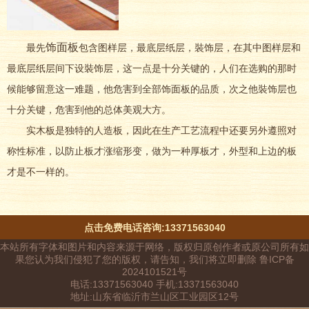
饰面板
最先
包含图样层，最底层纸层，裝饰层，在其中图样层和
最底层纸层间下设裝饰层，这一点是十分关键的，人们在选购的那时
候能够留意这一难题，他危害到全部饰面板的品质，次之他裝饰层也
十分关键，危害到他的总体美观大方。
实木板是独特的人造板，因此在生产工艺流程中还要另外遵照对
称性标准，以防止板才涨缩形变，做为一种厚板才，外型和上边的板
才是不一样的。
点击免费电话咨询:13371563040
本站所有字体和图片和内容来源于网络，版权归原创作者或原公司所有如
果您认为我们侵犯了您的版权，请告知，我们将立即删除 鲁ICP备
2024101521号
电话:13371563040 手机:13371563040
地址:山东省临沂市兰山区工业园区12号