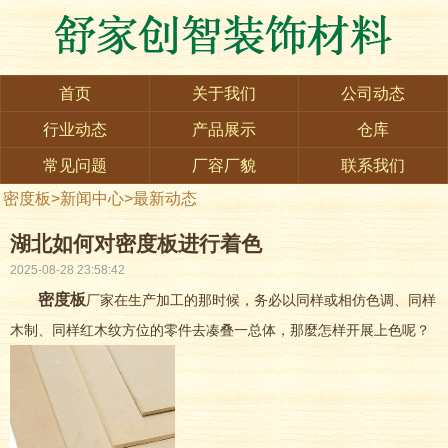
首页
关于我们
公司动态
行业动态
产品展示
仓库
常见问题
厂容厂貌
联系我们
密度板
>
新闻中心
>
最新动态
湖北如何对密度板进行着色
2025-08-28 23:58:42
密度板
厂家在生产加工的那时候，务必以同样或相仿色调、同样
木制、同样红木纹方位的零件去凑叠一总体，那麼怎样开展上色呢？