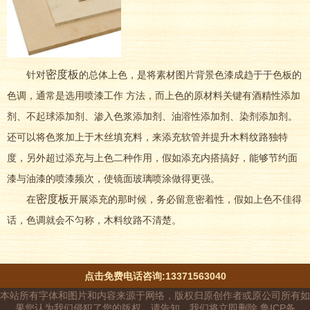
密度板
针对
的总体上色，是将素材图片背景色漆成趋于于色板的
色调，通常是选用喷漆工作 方法，而上色的原材料关键有酒精性添加
剂、不起球添加剂、渗入色浆添加剂、油溶性添加剂、染剂添加剂。
还可以将色浆加上于木丝填充料，来添充软管并提升木料纹路独特
度，另外超过添充与上色二种作用，假如添充内搭搞好，能够节约面
漆与油漆的喷漆频次，使镜面玻璃喷涂做得更强。
密度板
在
开展添充的那时候，务必留意密着性，假如上色不佳得
话，色调就会不匀称，木料纹路不清楚。
点击免费电话咨询:13371563040
本站所有字体和图片和内容来源于网络，版权归原创作者或原公司所有如
果您认为我们侵犯了您的版权，请告知，我们将立即删除 鲁ICP备