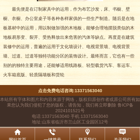
最先便是在订制家具中的运用，作为布艺沙发，床、书橱、壁
橱、衣橱、办公室桌子等各种各样家俱的一些生产制造。随后是在地
板基材中的运用，用以制做加强的木地板，能够合理地摆脱类似的木
地板易形变、裂开、受热释放出来危害的汽体等缺点。再度是在建筑
装修中的运用，普遍的运用于文化墙设计、电视背景墙、电视背景
墙、过道、过道等独特功能分区的装饰设计。最终而言，它也有一些
别的的独特主要用途，还能够适用线路板、轻型载货汽车、客运车、
火车箱底版、轻质隔墙板和货轮
点击免费电话咨询:13371563040
本站所有字体和图片和内容来源于网络，版权归原创作者或原公司所有如
果您认为我们侵犯了您的版权，请告知，我们将立即删除 鲁ICP备
2024101521号
电话:13371563040 手机:13371563040
地址:山东省临沂市兰山区工业园区12号
网站首页
一键拨号
联系我们
关于我们