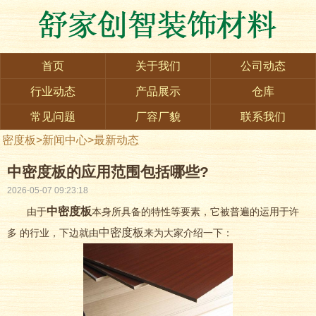
首页
关于我们
公司动态
行业动态
产品展示
仓库
常见问题
厂容厂貌
联系我们
密度板
>
新闻中心
>
最新动态
中密度板的应用范围包括哪些?
2026-05-07 09:23:18
中
密度板
由于
本身所具备的特性等要素，它被普遍的运用于许
中密度板
多 的行业，下边就由
来为大家介绍一下：