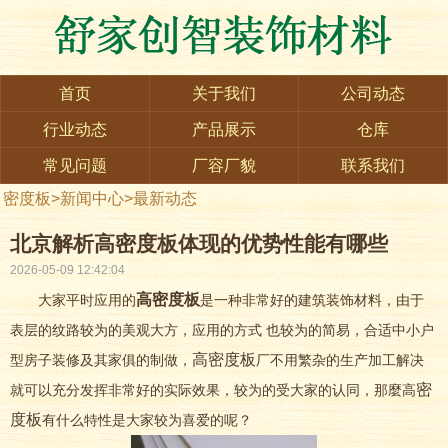
首页
关于我们
公司动态
行业动态
产品展示
仓库
常见问题
厂容厂貌
联系我们
密度板
>
新闻中心
>
最新动态
北京解析高密度板体现的优势性能有哪些
2026-05-09 12:42:04
高
密度板
大家平时应用的
是一种非常好的建筑装饰材料，由于
表层的纹路较为的美观大方，应用的方式 也较为的简易，合适中小户
高密度板
型房子装修及其家俱的制做，
厂不用繁杂的生产加工解决
密
就可以充分发挥非常好的实际效果，较为的受大家的认同，那麼高
度板
有什么特性是大家较为喜爱的呢？