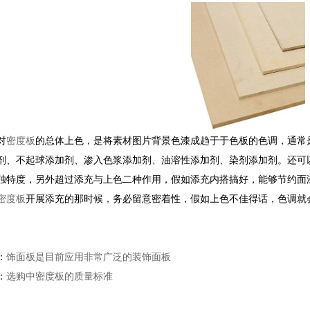
对
密度板
的总体上色，是将素材图片背景色漆成趋于于色板的色调，通常
剂、不起球添加剂、渗入色浆添加剂、油溶性添加剂、染剂添加剂。还可
独特度，另外超过添充与上色二种作用，假如添充内搭搞好，能够节约面
密度板
开展添充的那时候，务必留意密着性，假如上色不佳得话，色调就
：
饰面板是目前应用非常广泛的装饰面板
：
选购中密度板的质量标准