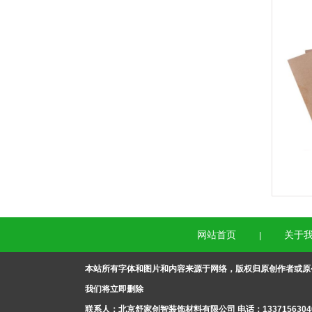
网站首页
关于
|
本站所有字体和图片和内容来源于网络，版权归原创作者或原
我们将立即删除
联系人：北京舒家创智装饰材料有限公司 电话：13371563040 1