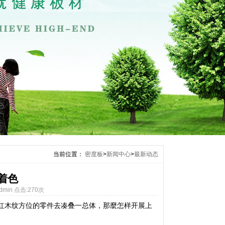
当前位置：
密度板
>
新闻中心
>
最新动态
着色
dmin 点击:270次
红木纹方位的零件去凑叠一总体，那麼怎样开展上