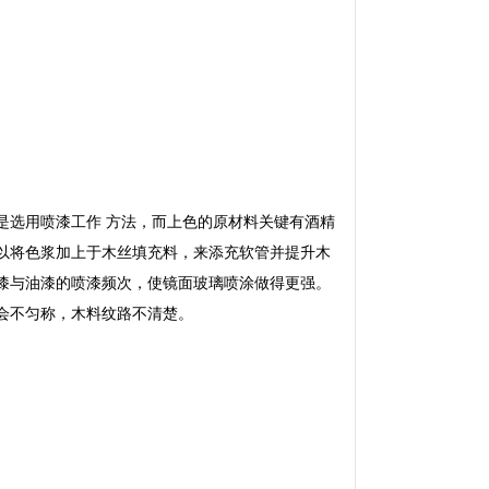
是选用喷漆工作 方法，而上色的原材料关键有酒精
以将色浆加上于木丝填充料，来添充软管并提升木
漆与油漆的喷漆频次，使镜面玻璃喷涂做得更强。
会不匀称，木料纹路不清楚。