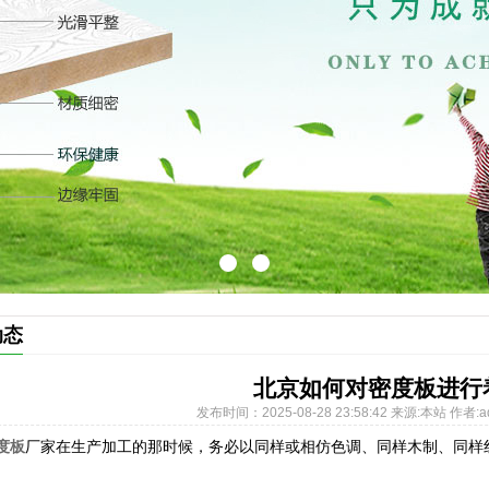
动态
北京如何对密度板进行
发布时间：2025-08-28 23:58:42 来源:本站 作者:a
度板
厂家在生产加工的那时候，务必以同样或相仿色调、同样木制、同样